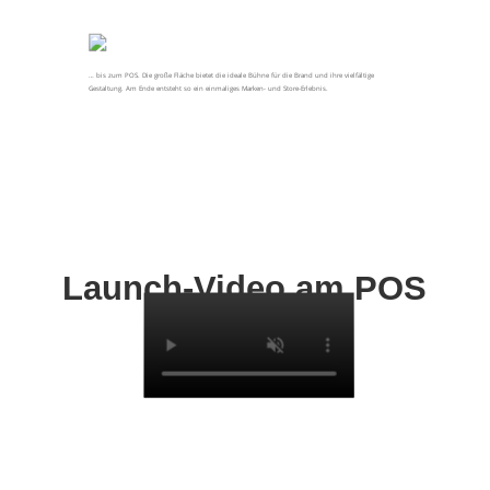
… bis zum POS. Die große Fläche bietet die ideale Bühne für die Brand und ihre vielfältige
Gestaltung. Am Ende entsteht so ein einmaliges Marken- und Store-Erlebnis.
Launch-Video am POS
Der Faden ist der optimale Guide durch das Bewegtbild.