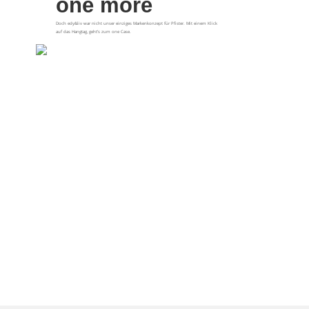
one more
Doch edy&liv war nicht unser einziges Markenkonzept für Pfister. Mit einem Klick
auf das Hangtag, geht’s zum one Case.