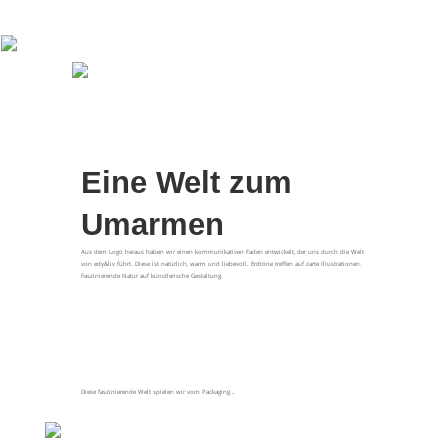
Eine Welt zum
Umarmen
Aus dem Logo heraus haben wir einen kommunikativen Faden entwickelt, der uns durch die Welt
von edy&liv führt. Diese ist natürlich, warm und liebevoll. Erdtöne treffen auf zarte Illustrationen.
Faszinierende Natur auf künstlerische Gestaltung.
Diese faszinierende Welt spielen wir vom Packaging…