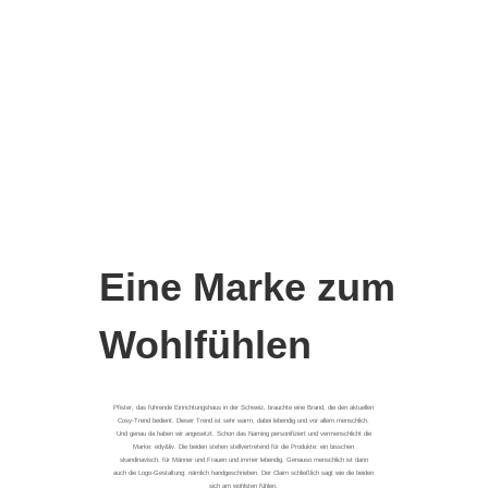
Eine Marke zum
Wohlfühlen
Pfister, das führende Einrichtungshaus in der Schweiz, brauchte eine Brand, die den aktuellen
Cosy-Trend bedient. Dieser Trend ist sehr warm, dabei lebendig und vor allem menschlich.
Und genau da haben wir angesetzt. Schon das Naming personifiziert und vermenschlicht die
Marke: edy&liv. Die beiden stehen stellvertretend für die Produkte: ein bisschen
skandinavisch, für Männer und Frauen und immer lebendig. Genauso menschlich ist dann
auch die Logo-Gestaltung: nämlich handgeschrieben. Der Claim schließlich sagt wie die beiden
sich am wohlsten fühlen.